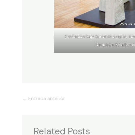
Fundacion Caja Rurral de Aragon. Ina
Remacha. Sala Banti
←
Entrada anterior
Related Posts