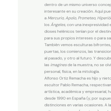
dentro de un mismo universo concep
interesante en su creación. Aquí pu
a
Mercurio
,
Apolo
,
Prometeo
,
Hiperió
los
Ángeles
, con una inexpresividad e
dioses helénicos tenían por el destin
para sus propios intereses o para sat
También vemos esculturas bifrontes,
puertas, los comienzos, las transicio
al pasado, y otro al futuro. Y descub
las
imagines
de la muestra, no se olv
personal, física, en la mitología.
Alfonso Ortiz Remacha es hijo y nieto
escultor Pablo Remacha, respectivam
artística, académica y empresarial,
desde 1990 en España (y, por supues
distinciones en varias ocasiones. A l