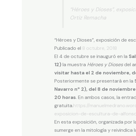
“Héroes y Dioses”, exposic
Ortiz Remacha
“Héroes y Dioses”, exposición de es
Publicado el
8 octubre, 2018
El 4 de octubre se inauguró en la
Sal
12)
la muestra
Héroes y Dioses
del a
visitar hasta el 2 de noviembre, d
Posteriormente se presentará en la
Navarro nº 2), del 8 de noviembre 
20 horas
. En ambos casos, la entra
gratuita.
https://manuelmedrano.wor
exposicion-de-escultura-de-alfons
En esta exposición, organizada por l
sumerge en la mitología y reivindica l