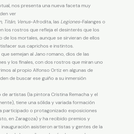
tual, nos presenta una nueva faceta muy
eden ver
n
,
Titán
,
Venus
-Afrodita, las
Legiones
-Falanges o
n los rostros que refleja el desinterés que los
o de los mortales, aunque se sirvieran de ellos
isfacer sus caprichos e instintos.
 que semejan al Jano romano, dios de las
nes y los finales, con dos rostros que miran uno
rimos al propio Alfonso Ortiz en algunas de
iden de buscar ese guiño a su inmersión
 de artistas (la pintora Cristina Remacha y el
ente), tiene una sólida y variada formación
 ha participado o protagonizado exposiciones
to, en Zaragoza) y ha recibido premios y
a inauguración asistieron artistas y gentes de la