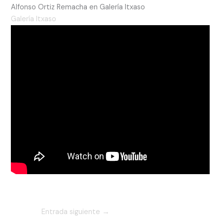
Alfonso Ortiz Remacha en Galería Itxaso
Galería Itxaso
Entrada siguiente
→