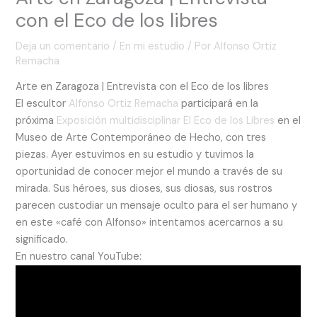
con el Eco de los libres
Deja un comentario
/
En mi estudio
/ Por
Alfonso Ortiz
Remacha
Arte en Zaragoza | Entrevista con el Eco de los libres
El escultor
Alfonso Ortiz Remacha
participará en la
próxima
Exposición multidisciplinar El Eco de los Libres
en el
Museo de Arte Contemporáneo de Hecho, con tres
piezas. Ayer estuvimos en su estudio y tuvimos la
oportunidad de conocer mejor el mundo a través de su
mirada. Sus héroes, sus dioses, sus diosas, sus rostros
parecen custodiar un mensaje oculto para el ser humano y
en este «café con Alfonso» intentamos acercarnos a su
significado.
En nuestro canal YouTube: